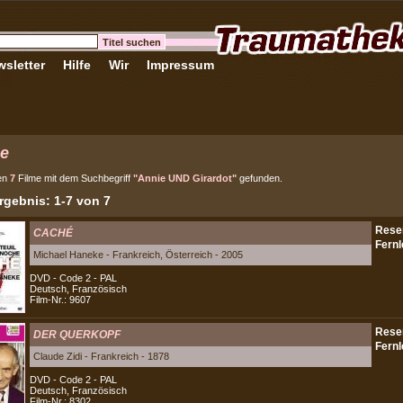
sletter
Hilfe
Wir
Impressum
e
en
7
Filme mit dem Suchbegriff
"Annie UND Girardot"
gefunden.
gebnis: 1-7 von 7
CACHÉ
Michael Haneke - Frankreich, Österreich - 2005
DVD - Code 2 - PAL
Deutsch, Französisch
Film-Nr.: 9607
DER QUERKOPF
Claude Zidi - Frankreich - 1878
DVD - Code 2 - PAL
Deutsch, Französisch
Film-Nr.: 8302