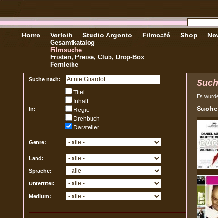
Home
Verleih
Studio Argento
Filmcafé
Shop
New
Gesamtkatalog
Filmsuche
Fristen, Preise, Club, Drop-Box
Fernleihe
Suche nach:
Such
Titel
Es wurd
Inhalt
Sucher
In:
Regie
Drehbuch
Darsteller
Genre:
Land:
Sprache:
Untertitel:
Medium: