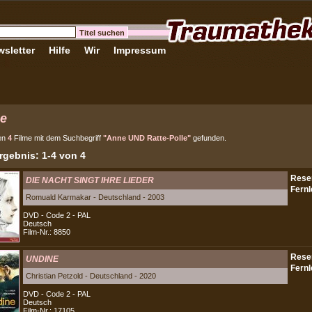
sletter
Hilfe
Wir
Impressum
e
en
4
Filme mit dem Suchbegriff
"Anne UND Ratte-Polle"
gefunden.
gebnis: 1-4 von 4
DIE NACHT SINGT IHRE LIEDER
Romuald Karmakar - Deutschland - 2003
DVD - Code 2 - PAL
Deutsch
Film-Nr.: 8850
UNDINE
Christian Petzold - Deutschland - 2020
DVD - Code 2 - PAL
Deutsch
Film-Nr.: 17105