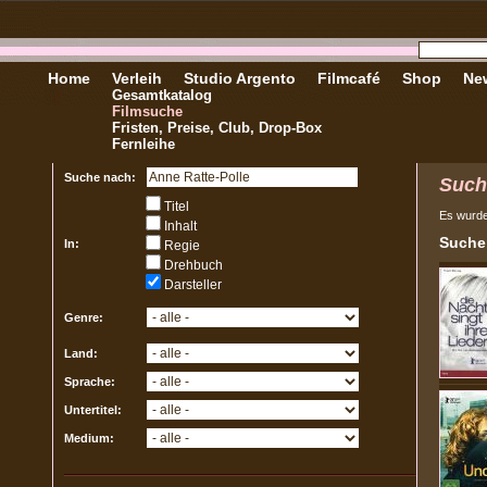
Home
Verleih
Studio Argento
Filmcafé
Shop
New
Gesamtkatalog
Filmsuche
Fristen, Preise, Club, Drop-Box
Fernleihe
Suche nach:
Such
Titel
Es wurd
Inhalt
Sucher
In:
Regie
Drehbuch
Darsteller
Genre:
Land:
Sprache:
Untertitel:
Medium: