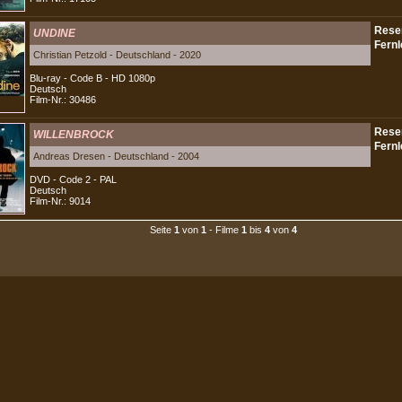
UNDINE
Christian Petzold - Deutschland - 2020
Blu-ray - Code B - HD 1080p
Deutsch
Film-Nr.: 30486
WILLENBROCK
Andreas Dresen - Deutschland - 2004
DVD - Code 2 - PAL
Deutsch
Film-Nr.: 9014
Seite
1
von
1
- Filme
1
bis
4
von
4