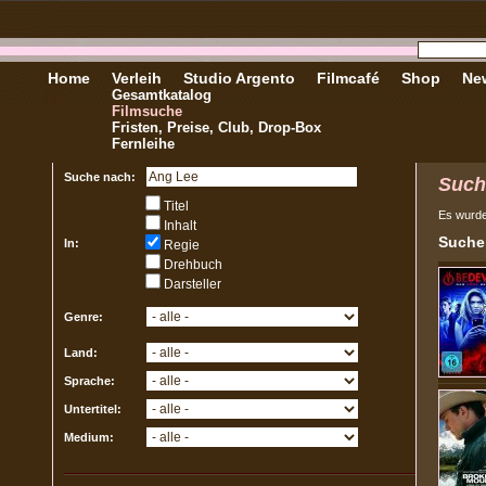
Home
Verleih
Studio Argento
Filmcafé
Shop
New
Gesamtkatalog
Filmsuche
Fristen, Preise, Club, Drop-Box
Fernleihe
Suche nach:
Such
Titel
Es wurd
Inhalt
Sucher
In:
Regie
Drehbuch
Darsteller
Genre:
Land:
Sprache:
Untertitel:
Medium: