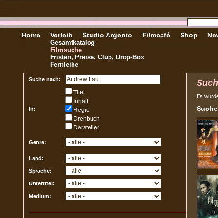
Home
Verleih
Studio Argento
Filmcafé
Shop
New
Gesamtkatalog
Filmsuche
Fristen, Preise, Club, Drop-Box
Fernleihe
Suche nach:
Such
Titel
Es wurd
Inhalt
Sucher
In:
Regie
Drehbuch
Darsteller
Genre:
Land:
Sprache:
Untertitel:
Medium: