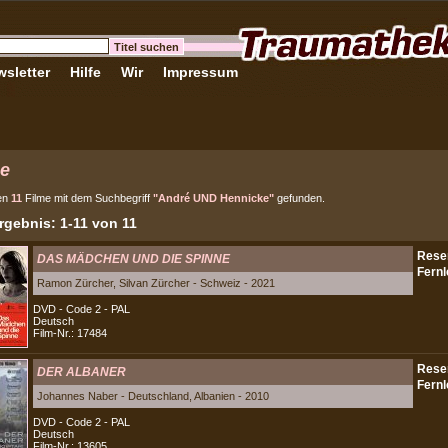
sletter
Hilfe
Wir
Impressum
e
en
11
Filme mit dem Suchbegriff
"André UND Hennicke"
gefunden.
gebnis: 1-11 von 11
DAS MÄDCHEN UND DIE SPINNE
Ramon Zürcher, Silvan Zürcher - Schweiz - 2021
DVD - Code 2 - PAL
Deutsch
Film-Nr.: 17484
DER ALBANER
Johannes Naber - Deutschland, Albanien - 2010
DVD - Code 2 - PAL
Deutsch
Film-Nr.: 13605