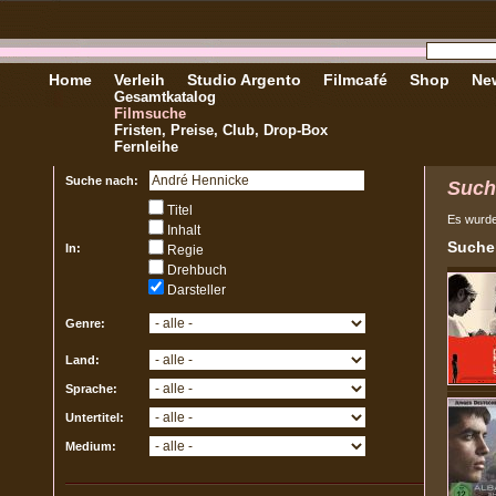
Home
Verleih
Studio Argento
Filmcafé
Shop
New
Gesamtkatalog
Filmsuche
Fristen, Preise, Club, Drop-Box
Fernleihe
Suche nach:
Such
Titel
Es wurd
Inhalt
Sucher
In:
Regie
Drehbuch
Darsteller
Genre:
Land:
Sprache:
Untertitel:
Medium: