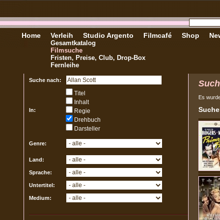
Home
Verleih
Studio Argento
Filmcafé
Shop
New
Gesamtkatalog
Filmsuche
Fristen, Preise, Club, Drop-Box
Fernleihe
Suche nach:
Such
Titel
Es wurd
Inhalt
Sucher
In:
Regie
Drehbuch
Darsteller
Genre:
Land:
Sprache:
Untertitel:
Medium: