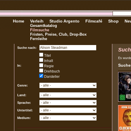
Home
Verleih
Studio Argento
Filmcafé
Shop
New
Gesamtkatalog
Filmsuche
Fristen, Preise, Club, Drop-Box
Fernleihe
Suche nach:
Such
Titel
Es wurd
Inhalt
Sucher
In:
Regie
Drehbuch
Darsteller
Genre:
Land:
Sprache:
Untertitel:
Medium: