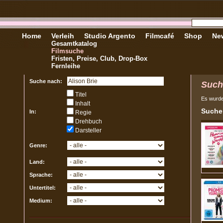
Home
Verleih
Studio Argento
Filmcafé
Shop
New
Gesamtkatalog
Filmsuche
Fristen, Preise, Club, Drop-Box
Fernleihe
Suche nach:
Such
Titel
Es wurd
Inhalt
Sucher
In:
Regie
Drehbuch
Darsteller
Genre:
Land:
Sprache:
Untertitel:
Medium: