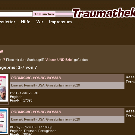
sletter
Hilfe
Wir
Impressum
e
en
7
Filme mit dem Suchbegriff
"Alison UND Brie"
gefunden.
gebnis: 1-7 von 7
PROMISING YOUNG WOMAN
Emerald Fennell - USA, Grossbritannien - 2020
DVD - Code 2 - PAL
Englisch
Film-Nr.: 17393
PROMISING YOUNG WOMAN
Emerald Fennell - USA, Grossbritannien - 2020
Blu-ray - Code B - HD 1080p
Englisch, Deutsch, Portugisisch
Film-Nr.: 30590