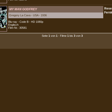
MY MAN GODFREY
Gregory La Cava - USA - 1936
Blu-ray - Code B - HD 1080p
Englisch
Film-Nr.: 30581
Seite
1
von
1
- Filme
1
bis
3
von
3