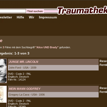
sletter
Hilfe
Wir
Impressum
e
en
3
Filme mit dem Suchbegriff
"Alice UND Brady"
gefunden.
gebnis: 1-3 von 3
JUNGE MR. LINCOLN
John Ford - USA - 1939
DVD - Code 2 - PAL
Englisch, Deutsch
Film-Nr.: 14124
MEIN MANN GODFREY
Gregory La Cava - USA - 1936
DVD - Code 2 - PAL
Englisch, Deutsch
Film-Nr.: 18349