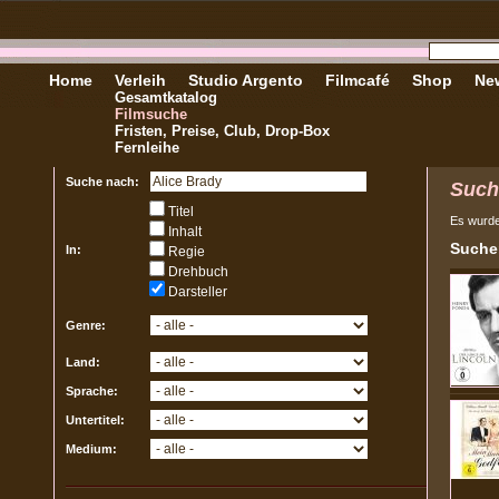
Home
Verleih
Studio Argento
Filmcafé
Shop
New
Gesamtkatalog
Filmsuche
Fristen, Preise, Club, Drop-Box
Fernleihe
Suche nach:
Such
Titel
Es wurd
Inhalt
Sucher
In:
Regie
Drehbuch
Darsteller
Genre:
Land:
Sprache:
Untertitel:
Medium: