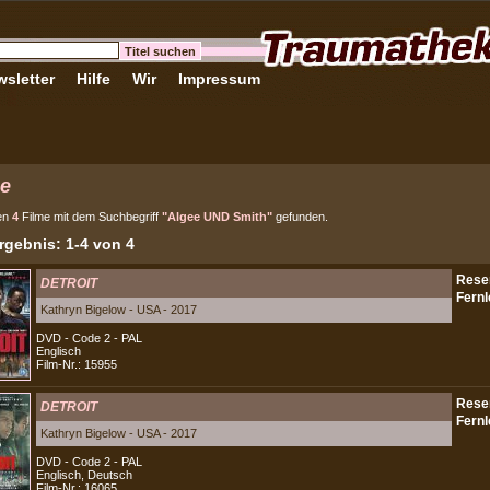
sletter
Hilfe
Wir
Impressum
e
en
4
Filme mit dem Suchbegriff
"Algee UND Smith"
gefunden.
gebnis: 1-4 von 4
DETROIT
Kathryn Bigelow - USA - 2017
DVD - Code 2 - PAL
Englisch
Film-Nr.: 15955
DETROIT
Kathryn Bigelow - USA - 2017
DVD - Code 2 - PAL
Englisch, Deutsch
Film-Nr.: 16065