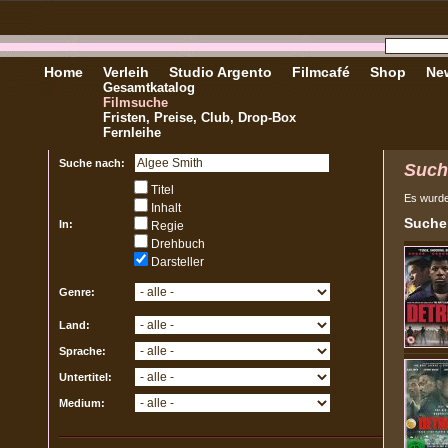
Home
Verleih
Studio Argento
Filmcafé
Shop
New
Gesamtkatalog
Filmsuche
Fristen, Preise, Club, Drop-Box
Fernleihe
Suche nach:
Such
Titel
Es wurd
Inhalt
Sucher
In:
Regie
Drehbuch
Darsteller
Genre:
Land:
Sprache:
Untertitel:
Medium: