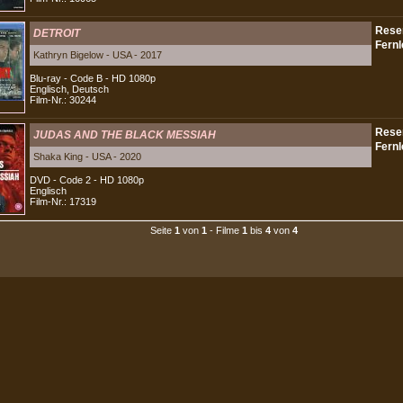
DETROIT
Kathryn Bigelow - USA - 2017
Blu-ray - Code B - HD 1080p
Englisch, Deutsch
Film-Nr.: 30244
JUDAS AND THE BLACK MESSIAH
Shaka King - USA - 2020
DVD - Code 2 - HD 1080p
Englisch
Film-Nr.: 17319
Seite
1
von
1
- Filme
1
bis
4
von
4