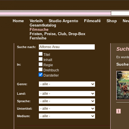
Home
Verleih
Studio Argento
Filmcafé
Shop
New
Gesamtkatalog
Filmsuche
Fristen, Preise, Club, Drop-Box
Fernleihe
Suche nach:
Such
Titel
Es wurd
Inhalt
Sucher
In:
Regie
Drehbuch
Darsteller
Genre:
Land:
Sprache:
Untertitel:
1
Medium: