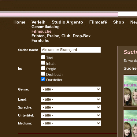
Home
Verleih
Studio Argento
Filmcafé
Shop
New
Gesamtkatalog
Filmsuche
Fristen, Preise, Club, Drop-Box
Fernleihe
Suche nach:
Such
Titel
Es wurd
Inhalt
Sucher
In:
Regie
Drehbuch
Darsteller
Genre:
Land:
Sprache:
Untertitel:
Medium: