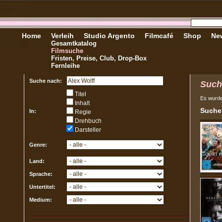
Home
Verleih
Studio Argento
Filmcafé
Shop
New
Gesamtkatalog
Filmsuche
Fristen, Preise, Club, Drop-Box
Fernleihe
Suche nach:
Such
Titel
Es wurd
Inhalt
Sucher
In:
Regie
Drehbuch
Darsteller
Genre:
Land:
Sprache:
Untertitel:
Medium: