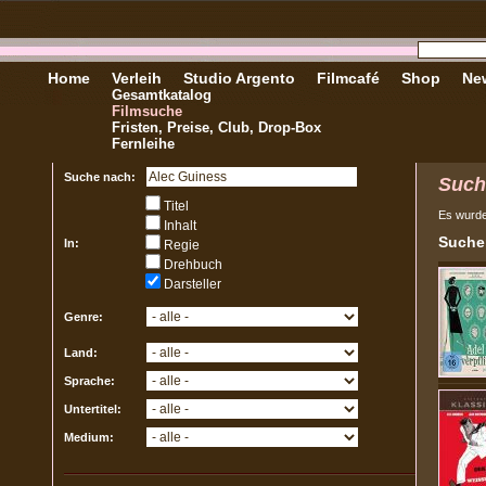
Home
Verleih
Studio Argento
Filmcafé
Shop
New
Gesamtkatalog
Filmsuche
Fristen, Preise, Club, Drop-Box
Fernleihe
Suche nach:
Such
Titel
Es wurd
Inhalt
Sucher
In:
Regie
Drehbuch
Darsteller
Genre:
Land:
Sprache:
Untertitel:
Medium: