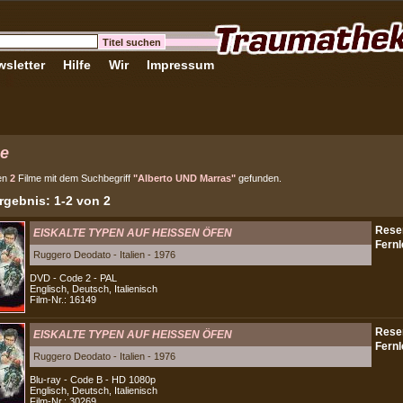
sletter
Hilfe
Wir
Impressum
e
en
2
Filme mit dem Suchbegriff
"Alberto UND Marras"
gefunden.
gebnis: 1-2 von 2
EISKALTE TYPEN AUF HEISSEN ÖFEN
Ruggero Deodato - Italien - 1976
DVD - Code 2 - PAL
Englisch, Deutsch, Italienisch
Film-Nr.: 16149
EISKALTE TYPEN AUF HEISSEN ÖFEN
Ruggero Deodato - Italien - 1976
Blu-ray - Code B - HD 1080p
Englisch, Deutsch, Italienisch
Film-Nr.: 30269