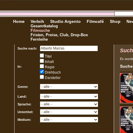
Home
Verleih
Studio Argento
Filmcafé
Shop
New
Gesamtkatalog
Filmsuche
Fristen, Preise, Club, Drop-Box
Fernleihe
Suche nach:
Such
Titel
Es wurd
Inhalt
Sucher
In:
Regie
Drehbuch
Darsteller
Genre:
Land:
Sprache:
Untertitel:
Medium: