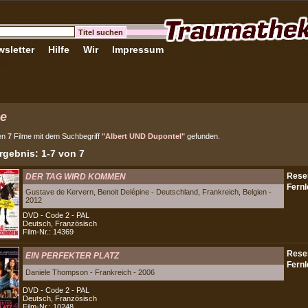
sletter
Hilfe
Wir
Impressum
e
en
7
Filme mit dem Suchbegriff
"Albert UND Dupontel"
gefunden.
gebnis: 1-7 von 7
DER TAG WIRD KOMMEN
Gustave de Kervern, Benoit Delépine - Deutschland, Frankreich, Belgien -
2012
DVD - Code 2 - PAL
Deutsch, Französisch
Film-Nr.: 14369
EIN PERFEKTER PLATZ
Daniele Thompson - Frankreich - 2006
DVD - Code 2 - PAL
Deutsch, Französisch
Film-Nr.: 10248