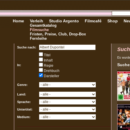
Home
Verleih
Studio Argento
Filmcafé
Shop
New
Gesamtkatalog
Filmsuche
Fristen, Preise, Club, Drop-Box
Fernleihe
Suche nach:
Such
Titel
Es wurd
Inhalt
Sucher
In:
Regie
Drehbuch
Darsteller
Genre:
Land:
Sprache:
Untertitel:
Medium: