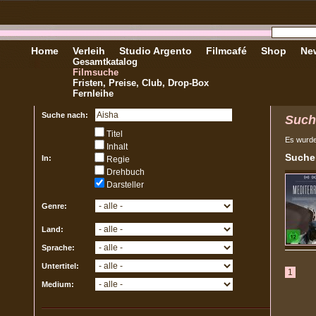
Home
Verleih
Studio Argento
Filmcafé
Shop
New
Gesamtkatalog
Filmsuche
Fristen, Preise, Club, Drop-Box
Fernleihe
Suche nach:
Such
Titel
Es wurd
Inhalt
Sucher
In:
Regie
Drehbuch
Darsteller
Genre:
Land:
Sprache:
Untertitel:
1
Medium: