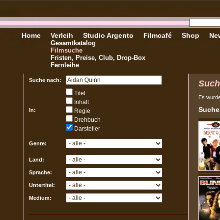
Home
Verleih
Studio Argento
Filmcafé
Shop
New
Gesamtkatalog
Filmsuche
Fristen, Preise, Club, Drop-Box
Fernleihe
Suche nach:
Such
Titel
Es wurd
Inhalt
Sucher
In:
Regie
Drehbuch
Darsteller
Genre:
Land:
Sprache:
Untertitel:
Medium: