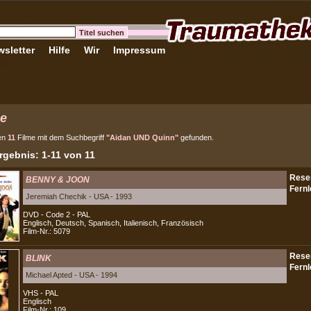
sletter
Hilfe
Wir
Impressum
e
en
11
Filme mit dem Suchbegriff
"Aidan UND Quinn"
gefunden.
gebnis: 1-11 von 11
BENNY & JOON
Jeremiah Chechik - USA - 1993
DVD - Code 2 - PAL
Englisch, Deutsch, Spanisch, Italienisch, Französisch
Film-Nr.: 5079
BLINK
Michael Apted - USA - 1994
VHS - PAL
Englisch
Film-Nr.: 109