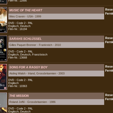
Film-Nr.: 11666
MUSIC OF THE HEART
Wes Craven - USA - 1999
DVD - Code 2 - PAL
Englisch, Deutsch
Film-Nr.: 16194
SARAHS SCHLÜSSEL
Gilles Paquet-Brenner - Frankreich - 2010
DVD - Code 2 - PAL
Englisch, Deutsch, Französisch
Film-Nr.: 13668
SONG FOR A RAGGY BOY
Aisling Walsh - Irland, Grossbritannien - 2003
DVD - Code 2 - PAL
Englisch
Film-Nr.: 10363
THE MISSION
Roland Joffé - Grossbritannien - 1986
DVD - Code 2 - PAL
Englisch, Deutsch