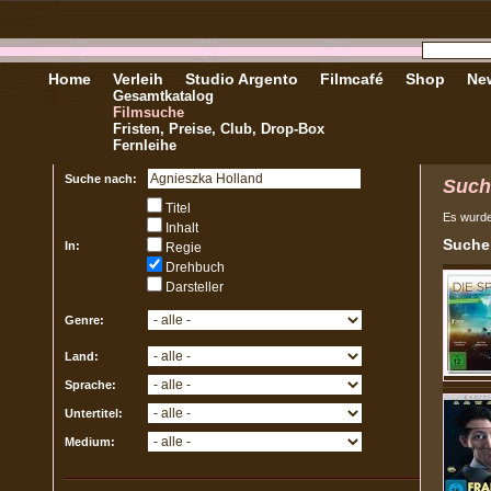
Home
Verleih
Studio Argento
Filmcafé
Shop
New
Gesamtkatalog
Filmsuche
Fristen, Preise, Club, Drop-Box
Fernleihe
Suche nach:
Such
Titel
Es wurd
Inhalt
Sucher
In:
Regie
Drehbuch
Darsteller
Genre:
Land:
Sprache:
Untertitel:
Medium: