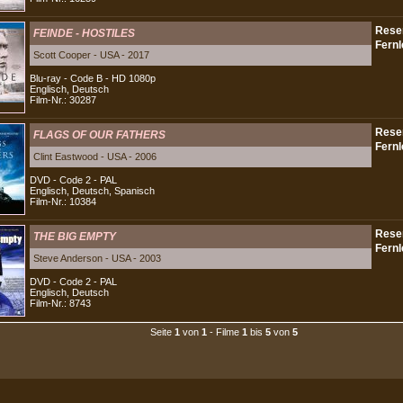
FEINDE - HOSTILES
Scott Cooper - USA - 2017
Blu-ray - Code B - HD 1080p
Englisch, Deutsch
Film-Nr.: 30287
FLAGS OF OUR FATHERS
Clint Eastwood - USA - 2006
DVD - Code 2 - PAL
Englisch, Deutsch, Spanisch
Film-Nr.: 10384
THE BIG EMPTY
Steve Anderson - USA - 2003
DVD - Code 2 - PAL
Englisch, Deutsch
Film-Nr.: 8743
Seite
1
von
1
- Filme
1
bis
5
von
5