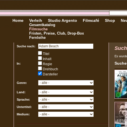
Home
Verleih
Studio Argento
Filmcafé
Shop
New
Gesamtkatalog
Filmsuche
Fristen, Preise, Club, Drop-Box
Fernleihe
Suche nach:
Such
Titel
Es wurd
Inhalt
Sucher
In:
Regie
Drehbuch
Darsteller
Genre:
Land:
Sprache:
Untertitel:
Medium: