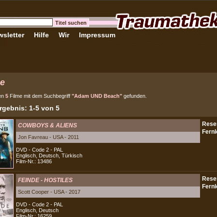
sletter
Hilfe
Wir
Impressum
e
en
5
Filme mit dem Suchbegriff
"Adam UND Beach"
gefunden.
gebnis: 1-5 von 5
COWBOYS & ALIENS
Jon Favreau - USA - 2011
DVD - Code 2 - PAL
Englisch, Deutsch, Türkisch
Film-Nr.: 13486
FEINDE - HOSTILES
Scott Cooper - USA - 2017
DVD - Code 2 - PAL
Englisch, Deutsch
Film-Nr.: 16259