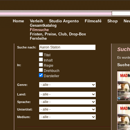
Home
Verleih
Studio Argento
Filmcafé
Shop
New
Gesamtkatalog
Filmsuche
Fristen, Preise, Club, Drop-Box
Fernleihe
Suche nach:
Such
Titel
Es wurd
Inhalt
Sucher
In:
Regie
Drehbuch
Darsteller
Genre:
Land:
Sprache:
Untertitel:
Medium: