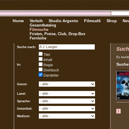
Home
Verleih
Studio Argento
Filmcafé
Shop
New
Gesamtkatalog
Filmsuche
Fristen, Preise, Club, Drop-Box
Fernleihe
Suche nach:
Such
Titel
Es wurd
Inhalt
Sucher
In:
Regie
Drehbuch
Darsteller
Genre:
Land:
Sprache:
Untertitel:
1
Medium: