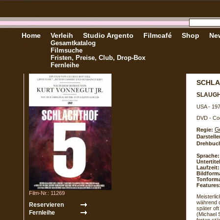
Home
Verleih
Studio Argento
Filmcafé
Shop
New
Gesamtkatalog
Filmsuche
Fristen, Preise, Club, Drop-Box
Fernleihe
SCHLA
SLAUGH
USA - 19
DVD - Co
G
Regie:
Darstelle
Drehbuc
Sprache:
Untertite
Laufzeit:
Bildform
Tonforma
Features
Film-Nr.: 11269
Meisterli
während d
später oft
(Michael S