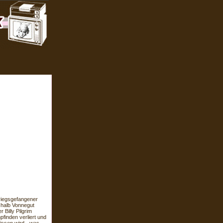
Kriegsgefangener
shalb Vonnegut
r Billy Pilgrim
pfinden verliert und