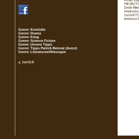
fortan st
Hill (BU
Dede Alle
eindrucks
zurück!?).
bewusst i
Genre: Komödie
Genre: Drama
Genre: Krieg
Genre: Science Fiction
Genre: Unsere Tipps
Genre: Tipps Patrick Bennat (Autor)
Genre: Literaturverfilmungen
zurück