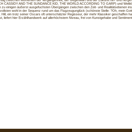
ändig zwischen Momenten der Vergangenheit, der Gegenwart und der Zukunft hin- und herger
TCH CASSIDY AND THE SUNDANCE KID, THE WORLD ACCORDING TO GARP) und Weltkla
n zu einigen äußerst ausgefuchsten Übergängen zwischen den Zeit- und Realitätsebenen insp
vollsten wohl in der Sequenz rund um das Flugzeugunglück (schönste Stelle: ?Oh, mein Got
 Hill, ein trotz seiner Oscars oft unterschätzter Regisseur, der mehr Klassiker geschaffen hat
st, liefert hier Erzählhandwerk auf allerhöchstem Niveau, frei von Kunstgehabe und Sentimenta