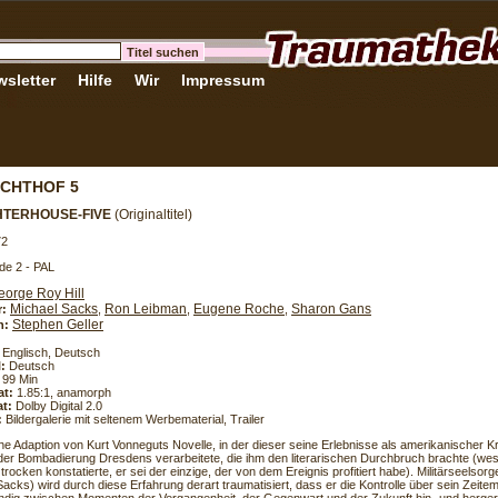
sletter
Hilfe
Wir
Impressum
CHTHOF 5
TERHOUSE-FIVE
(Originaltitel)
72
de 2 - PAL
eorge Roy Hill
Michael Sacks
Ron Leibman
Eugene Roche
Sharon Gans
r:
,
,
,
Stephen Geller
h:
Englisch, Deutsch
l:
Deutsch
99 Min
at:
1.85:1, anamorph
t:
Dolby Digital 2.0
:
Bildergalerie mit seltenem Werbematerial, Trailer
che Adaption von Kurt Vonneguts Novelle, in der dieser seine Erlebnisse als amerikanischer 
er Bombadierung Dresdens verarbeitete, die ihm den literarischen Durchbruch brachte (we
 trocken konstatierte, er sei der einzige, der von dem Ereignis profitiert habe). Militärseelsorge
acks) wird durch diese Erfahrung derart traumatisiert, dass er die Kontrolle über sein Zeitem