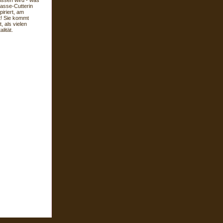
issen wird - was
sse-Cutterin
iriert, am
t! Sie kommt
, als vielen
lität.