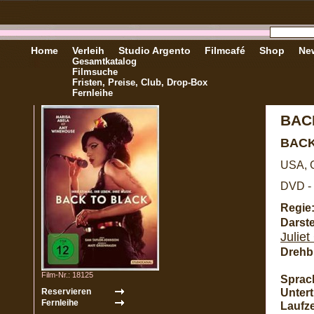
Home
Verleih
Studio Argento
Filmcafé
Shop
New
Gesamtkatalog
Filmsuche
Fristen, Preise, Club, Drop-Box
Fernleihe
BAC
BACK
USA, G
DVD - 
Regie
Darste
Julie
Drehb
Film-Nr.: 18125
Sprac
Unterti
Laufze