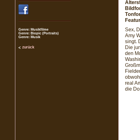
Alters
Bildfo
Tonfo
Featur
Sex, D
Genre: Musikfilme
Genre: Biopic (Portraits)
Amy Wi
Genre: Musik
singt.
Die ju
zurück
den Mo
Washing
Großmu
Fielde
obwohl
real A
die Do