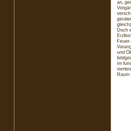
an, ge
Vorgän
versch
gerate
gleich
Doch e
Erzfei
Feuer-
Varang
und Ök
bildge
im fur
vierte
Raum f