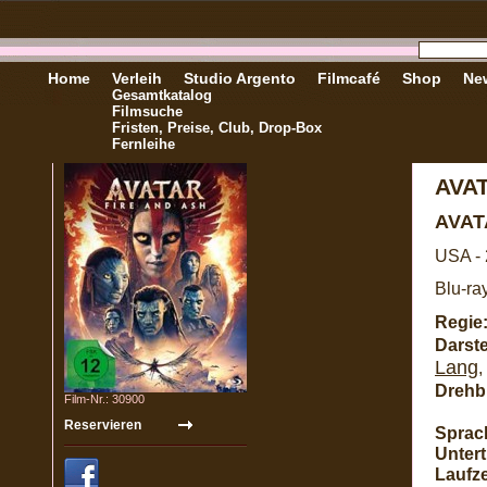
Home
Verleih
Studio Argento
Filmcafé
Shop
New
Gesamtkatalog
Filmsuche
Fristen, Preise, Club, Drop-Box
Fernleihe
AVAT
AVAT
USA -
Blu-ra
Regie
Darste
Lang
,
Drehb
Film-Nr.: 30900
Sprac
Unterti
Laufze