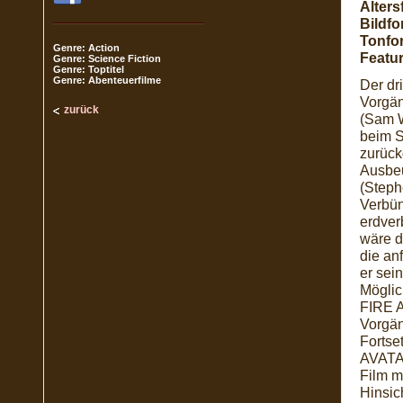
Alters
Bildfo
Tonfo
Genre: Action
Featur
Genre: Science Fiction
Genre: Toptitel
Genre: Abenteuerfilme
Der dr
Vorgän
zurück
(Sam W
beim S
zurück
Ausbeu
(Steph
Verbün
erdver
wäre d
die an
er sei
Möglic
FIRE A
Vorgän
Fortse
AVATAR
Film m
Hinsic