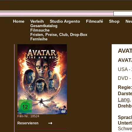
Home
Verleih
Studio Argento
Filmcafé
Shop
New
Gesamtkatalog
Filmsuche
Fristen, Preise, Club, Drop-Box
Fernleihe
AVAT
AVAT
USA -
DVD - 
Regie
Darste
Lang
,
Drehb
Film-Nr.: 18524
Sprac
Unterti
Schwe