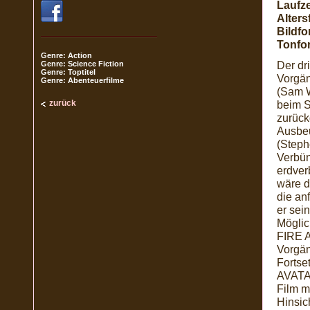
Laufze
Alters
Bildfo
Tonfo
Genre: Action
Der dr
Genre: Science Fiction
Genre: Toptitel
Vorgän
Genre: Abenteuerfilme
(Sam W
zurück
beim S
zurück
Ausbeu
(Steph
Verbün
erdver
wäre d
die an
er sei
Möglic
FIRE A
Vorgän
Fortse
AVATAR
Film m
Hinsic