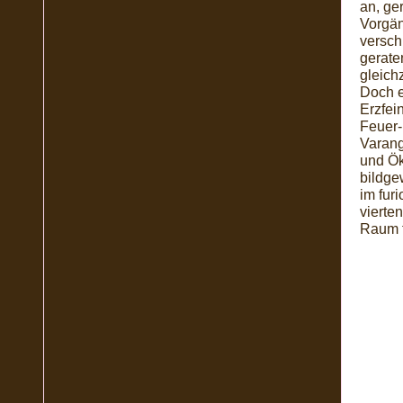
an, ge
Vorgän
versch
gerate
gleich
Doch e
Erzfei
Feuer-
Varang
und Ök
bildge
im fur
vierte
Raum f