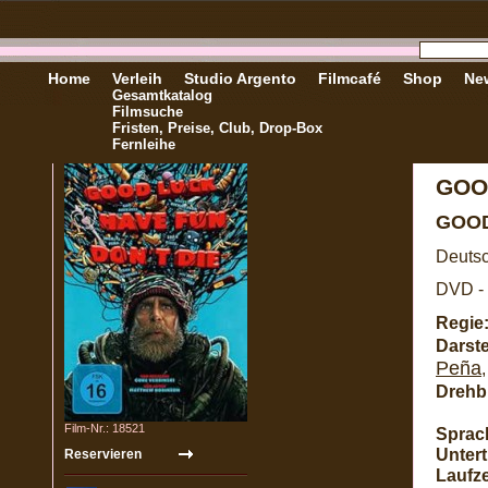
Home
Verleih
Studio Argento
Filmcafé
Shop
New
Gesamtkatalog
Filmsuche
Fristen, Preise, Club, Drop-Box
Fernleihe
GOO
GOOD
Deutsc
DVD - 
Regie
Darste
Peña
Drehb
Film-Nr.: 18521
Sprac
Unterti
Laufze