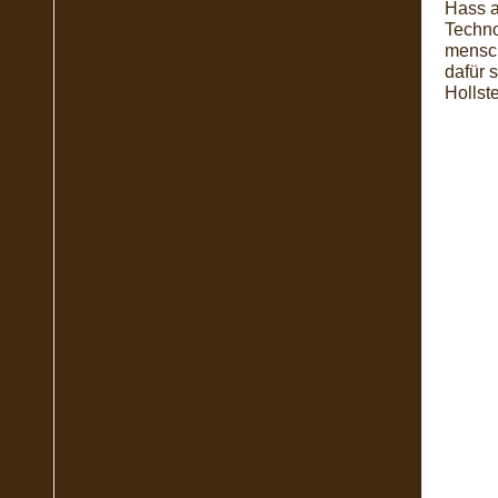
Hass a
Techno
mensch
dafür 
Hollste