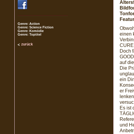
Alters
Bildfo
Tonfo
Featur
Genre: Action
Genre: Science Fiction
Obwohl
Genre: Komödie
einen 
Genre: Toptitel
Verbin
zurück
CURE F
Doch f
GOOD L
auf die
Die Pr
unglau
ein Di
Konseq
er Frei
lenken
versuc
Es ist
TÄGLI
Refere
und He
Anbetr