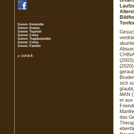
Unterti
Laufze
Alters
Bildfo
Tonfo
Genre: Komödie
Genre: Drama
Gesuch
Genre: Toptitel
Genre: Crime
verdrä
Genre: Tragikomödie
Genre: Crime
skurri
Genre: Familie
Absurd
CHINA
zurück
(2003
(2020)
geraub
Bruder
sich s
glaubt
MAN (1
er aus
Friend
Manfre
das Ge
Therap
ebenfa