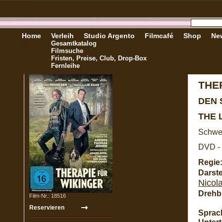
Home
Verleih
Studio Argento
Filmcafé
Shop
New
Gesamtkatalog
Filmsuche
Fristen, Preise, Club, Drop-Box
Fernleihe
THE
DEN 
THE 
Schwe
DVD - 
Regie
Darste
Nicol
Drehb
Film-Nr.: 18516
Sprac