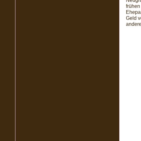
Neugrü
frühen
Ehepaa
Geld v
andere