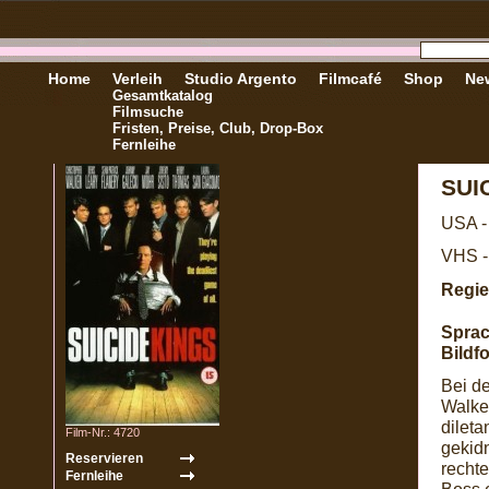
Home
Verleih
Studio Argento
Filmcafé
Shop
New
Gesamtkatalog
Filmsuche
Fristen, Preise, Club, Drop-Box
Fernleihe
SUI
USA -
VHS -
Regie
Sprac
Bildf
Bei d
Walken
dileta
Film-Nr.: 4720
gekidn
recht