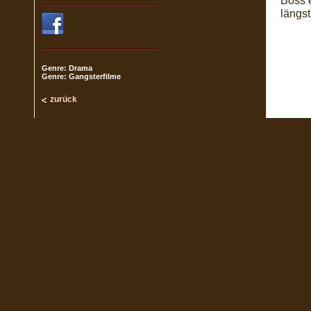
Boss e
längst
Genre: Drama
Genre: Gangsterfilme
zurück