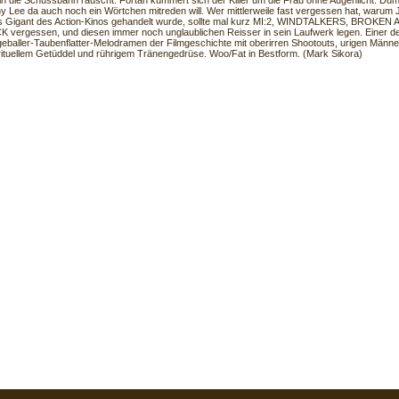
 in die Schussbahn rauscht. Fortan kümmert sich der Killer um die Frau ohne Augenlicht. Du
 Lee da auch noch ein Wörtchen mitreden will. Wer mittlerweile fast vergessen hat, warum
ls Gigant des Action-Kinos gehandelt wurde, sollte mal kurz MI:2, WINDTALKERS, BROKE
vergessen, und diesen immer noch unglaublichen Reisser in sein Laufwerk legen. Einer d
geballer-Taubenflatter-Melodramen der Filmgeschichte mit oberirren Shootouts, urigen Männe
irituellem Getüddel und rührigem Tränengedrüse. Woo/Fat in Bestform. (Mark Sikora)