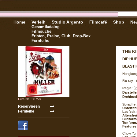
Home
Verleih
Studio Argento
Filmcafé
Shop
New
Gesamtkatalog
Filmsuche
Fristen, Preise, Club, Drop-Box
Fernleihe
THE K
DIP HU
BLAST 
Hongkong
Blu-ray -
J
Regie:
Darstelle
Drehbuc
Film-Nr.: 30758
Sprache:
Untertite
Laufzeit:
Altersfr
Bildform
Tonforma
Features
Chow Yun-