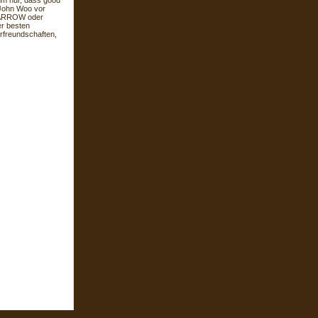
mm nur, dass good
 John Woo vor
N ARROW oder
er besten
rfreundschaften,