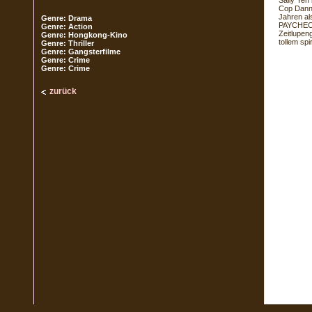
Sally Yeh
Cop Danny
Jahren a
Genre: Drama
PAYCHECK 
Genre: Action
Zeitlupen
Genre: Hongkong-Kino
tollem sp
Genre: Thriller
Genre: Gangsterfilme
Genre: Crime
Genre: Crime
zurück