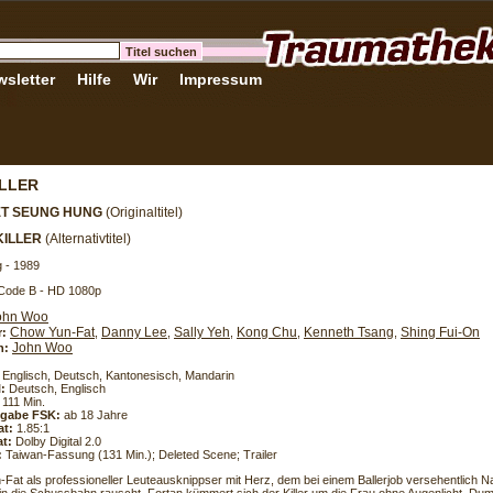
sletter
Hilfe
Wir
Impressum
ILLER
ET SEUNG HUNG
(Originaltitel)
KILLER
(Alternativtitel)
 - 1989
 Code B - HD 1080p
ohn Woo
Chow Yun-Fat
Danny Lee
Sally Yeh
Kong Chu
Kenneth Tsang
Shing Fui-On
r:
,
,
,
,
,
John Woo
h:
Englisch, Deutsch, Kantonesisch, Mandarin
l:
Deutsch, Englisch
111 Min.
eigabe FSK:
ab 18 Jahre
at:
1.85:1
t:
Dolby Digital 2.0
:
Taiwan-Fassung (131 Min.); Deleted Scene; Trailer
Fat als professioneller Leuteausknippser mit Herz, dem bei einem Ballerjob versehentlich N