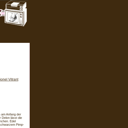
ionel Vitrant
h am Anfang der
 Delon lässt die
mchen. Edel
d schwarzem Pimp-