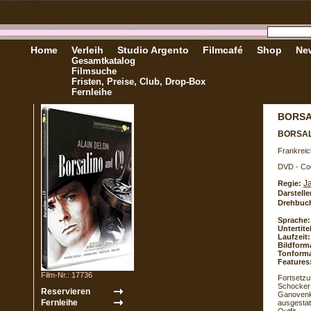
Home
Verleih
Studio Argento
Filmcafé
Shop
New
Gesamtkatalog
Filmsuche
Fristen, Preise, Club, Drop-Box
Fernleihe
BORSA
BORSAL
Frankreich
DVD - Co
J
Regie:
Darstelle
Drehbuc
Sprache:
Untertite
Laufzeit:
Bildform
Tonforma
Features
Film-Nr.: 17736
Fortsetzu
Schocker:
Ganovenko
ausgestat