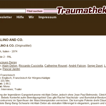
sletter
Hilfe
Wir
Impressum
LINO AND CO.
INO & CO.
(Originaltitel)
, Italien - 1974
de 2 - PAL
acques Deray
Alain Delon
Riccardo Cucciolla
Catherine Rouvel
André Falcon
Serge Davri
L
r:
,
,
,
,
,
Pascal Jardin
h:
Französisch
l:
Englisch, Französisch für Hörgeschädigte
101 Min.
at:
1.66:1
t:
Mono
:
Interviews; Trailer
ng der legendären Gangsterkanone mit Alain Delon, jedoch ohne Jean Paul Belmondo. Gleic
 Bebels Konterfei aufm Beerdigungsfoto! Das gibt Rache! Nachtclub- und Bumslokal-Besitzer
nkurrenz im Sperrfeuer der Maschinenpistolen verrecken. Die korrupte Polente dreht Däu
tete Bang-Bang-Schwarte mit Alain Delon als eiskalten Killerengel in elegantem, grauem un