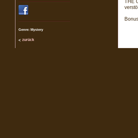
THE GI
verst
Bonus
Genre: Mystery
zurück