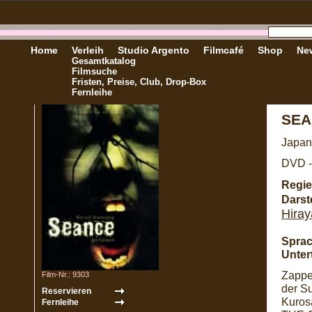
Home
Verleih
Studio Argento
Filmcafé
Shop
New
Gesamtkatalog
Filmsuche
Fristen, Preise, Club, Drop-Box
Fernleihe
SEA
Japan
DVD -
Regie
Darste
Hira
Sprac
Untert
Zappe
Film-Nr.: 9303
der S
Kuros