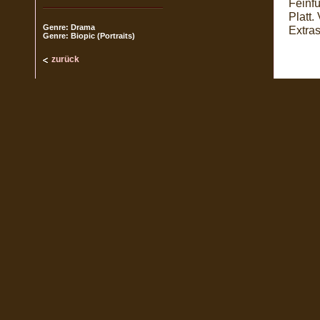
Feinfü
Platt
Genre: Drama
Extra
Genre: Biopic (Portraits)
zurück