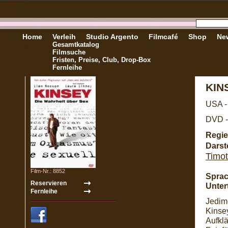
Home
Verleih
Studio Argento
Filmcafé
Shop
New
Gesamtkatalog
Filmsuche
Fristen, Preise, Club, Drop-Box
Fernleihe
KIN
USA -
DVD -
Regie
Darste
Timot
Film-Nr.: 8852
Sprac
Untert
Jedime
Kinse
Aufklä