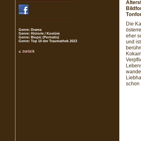
Alters
Bildfo
Tonfo
Die Ka
österr
Genre: Drama
Genre: Historie / Kostüm
eher s
Genre: Biopic (Portraits)
und ist
Genre: Top 10 der Traumathek 2023
berühm
zurück
Kokain
Verpfl
Lebens
wandel
Liebha
schon 