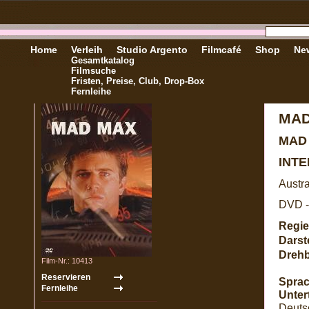
Home
Verleih
Studio Argento
Filmcafé
Shop
New
Gesamtkatalog
Filmsuche
Fristen, Preise, Club, Drop-Box
Fernleihe
MAD
MAD
INT
Austra
DVD -
Regie
Darste
Dreh
Film-Nr.: 10413
Sprac
Untert
Deutsc