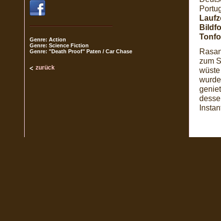
Portug
Laufze
Bildf
Tonfo
Genre: Action
Genre: Science Fiction
Rasant
Genre: "Death Proof" Paten / Car Chase
zum S
zurück
wüste 
wurde
geniet
dessen
Instan