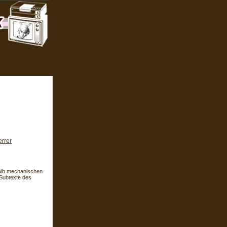
errer
halb mechanischen
 Subtexte des