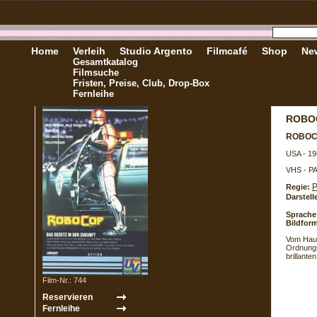
Home
Verleih
Studio Argento
Filmcafé
Shop
New
Gesamtkatalog
Filmsuche
Fristen, Preise, Club, Drop-Box
Fernleihe
ROBO
ROBO
USA - 19
VHS - P
P
Regie:
Darstell
Sprache
Bildform
Vom Haus
Ordnungs
brillan
Film-Nr.: 744