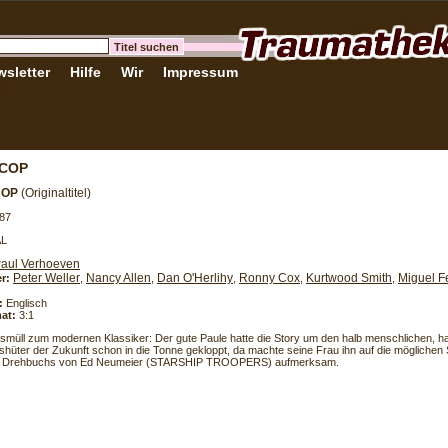
sletter
Hilfe
Wir
Impressum
COP
COP
(Originaltitel)
87
AL
aul Verhoeven
Peter Weller
Nancy Allen
Dan O'Herlihy
Ronny Cox
Kurtwood Smith
Miguel F
er:
,
,
,
,
,
:
Englisch
at:
3:1
müll zum modernen Klassiker: Der gute Paule hatte die Story um den halb menschlichen, 
hüter der Zukunft schon in die Tonne gekloppt, da machte seine Frau ihn auf die möglichen
ten Drehbuchs von Ed Neumeier (STARSHIP TROOPERS) aufmerksam.