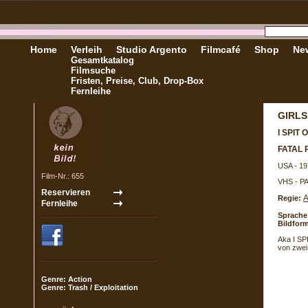
Home
Verleih
Studio Argento
Filmcafé
Shop
New
Gesamtkatalog
Filmsuche
Fristen, Preise, Club, Drop-Box
Fernleihe
GIRLS
I SPIT
FATAL 
USA - 19
Film-Nr.: 655
VHS - P
A
Regie:
Sprache
Bildform
Aka I SP
von zwei
Genre: Action
Genre: Trash / Exploitation