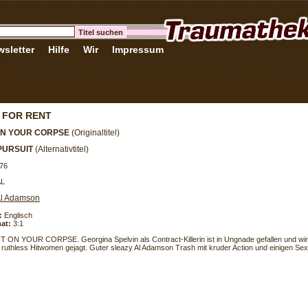
sletter
Hilfe
Wir
Impressum
 FOR RENT
 ON YOUR CORPSE
(Originaltitel)
PURSUIT
(Alternativtitel)
76
AL
l Adamson
:
Englisch
at:
3:1
IT ON YOUR CORPSE. Georgina Spelvin als Contract-Killerin ist in Ungnade gefallen und wi
 ruthless Hitwomen gejagt. Guter sleazy Al Adamson Trash mit kruder Action und einigen Sex