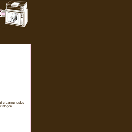
rd erbarmungslos
einlagen.