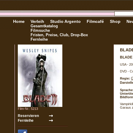
Home
Verleih
Studio Argento
Filmcafé
Shop
New
Gesamtkatalog
Filmsuche
Fristen, Preise, Club, Drop-Box
Fernleihe
BLADE
BLADE
USA - 20
DVD - Co
G
Regie:
Darstell
Sprache
Untertite
Bildform
Vampirki
Garaus z
Film-Nr.: 5213