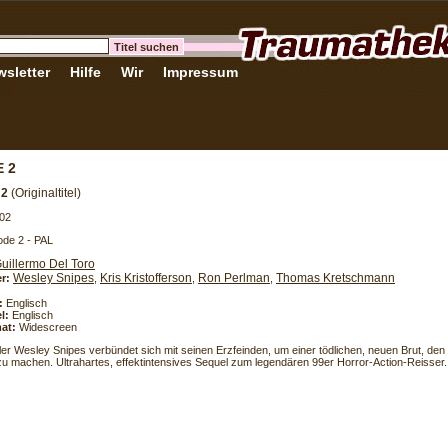
sletter
Hilfe
Wir
Impressum
 2
 2
(Originaltitel)
02
de 2 - PAL
uillermo Del Toro
Wesley Snipes
Kris Kristofferson
Ron Perlman
Thomas Kretschmann
er:
,
,
,
:
Englisch
l:
Englisch
at:
Widescreen
ller Wesley Snipes verbündet sich mit seinen Erzfeinden, um einer tödlichen, neuen Brut, de
u machen. Ultrahartes, effektintensives Sequel zum legendären 99er Horror-Action-Reisser.