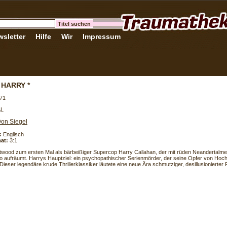
sletter
Hilfe
Wir
Impressum
 HARRY *
71
AL
on Siegel
:
Englisch
at:
3:1
stwood zum ersten Mal als bärbeißiger Supercop Harry Callahan, der mit rüden Neandertalm
o aufräumt. Harrys Hauptziel: ein psychopathischer Serienmörder, der seine Opfer von Ho
 Dieser legendäre krude Thrillerklassiker läutete eine neue Ära schmutziger, desillusionierter Po