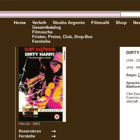
Home
Verleih
Studio Argento
Filmcafé
Shop
New
Gesamtkatalog
Filmsuche
Fristen, Preise, Club, Drop-Box
Fernleihe
DIRTY
USA - 19
VHS - P
D
Regie:
Sprache
Bildform
Clint Ea
Francisc
abknallt.
Film-Nr.: 2853