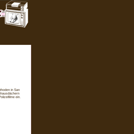
ethoden in San
chhausdächern
lizeifilme ein.