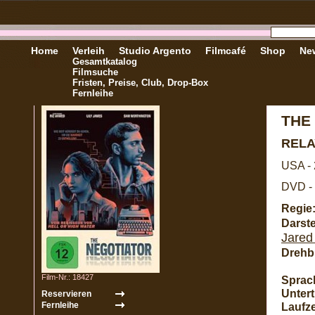
Home
Verleih
Studio Argento
Filmcafé
Shop
New
Gesamtkatalog
Filmsuche
Fristen, Preise, Club, Drop-Box
Fernleihe
THE
REL
USA -
DVD - 
Regie
Darste
Jared
Drehb
Film-Nr.: 18427
Sprac
Unterti
Laufze