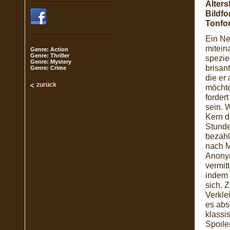
Alters
Bildfo
Tonfo
Ein Ne
mitein
Genre: Action
Genre: Thriller
spezie
Genre: Mystery
brisan
Genre: Crime
die er
zurück
möchte
forder
sein. 
Kern d
Stunde
bezahl
nach M
Anonym
vermit
indem 
sich. 
Verkle
es abs
klassis
Spoile