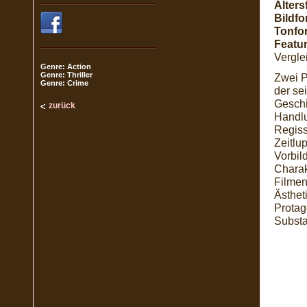
Alters
Bildfo
Tonfo
Featur
Vergle
Genre: Action
Genre: Thriller
Zwei P
Genre: Crime
der se
Geschi
zurück
Handlu
Regiss
Zeitlup
Vorbil
Charak
Filme
Ästhet
Protag
Substa