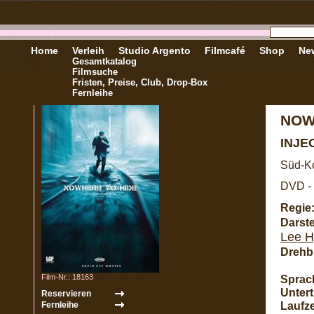
Home
Verleih
Studio Argento
Filmcafé
Shop
New
Gesamtkatalog
Filmsuche
Fristen, Preise, Club, Drop-Box
Fernleihe
NOW
INJE
Süd-Ko
DVD - 
Regie
Darste
Lee H
Drehb
Film-Nr.: 18163
Sprac
Unterti
Laufze