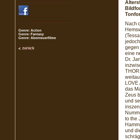
Alters
Bildfo
Tonfo
Nach 
Hemswo
Genre: Action
Genre: Fantasy
(Tessa
Genre: Abenteuerfilme
jedoch
gegen 
zurück
eine n
Dr. Ja
inzwis
THOR: 
weita
LOVE A
das Ma
Zeus b
und se
inszen
Nummer
to the
Hammer
und di
schräg