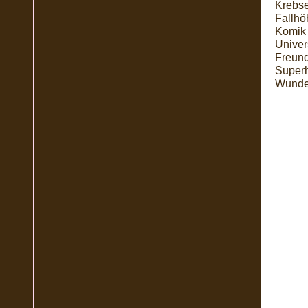
Krebse
Fallh
Komik 
Univer
Freund
Superh
Wunder