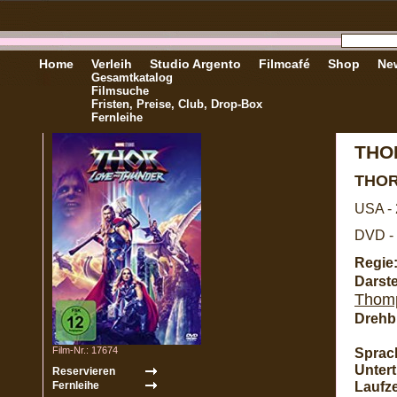
Home
Verleih
Studio Argento
Filmcafé
Shop
New
Gesamtkatalog
Filmsuche
Fristen, Preise, Club, Drop-Box
Fernleihe
THO
THOR
USA -
DVD - 
Regie
Darste
Thom
Drehb
Film-Nr.: 17674
Sprac
Unterti
Laufze