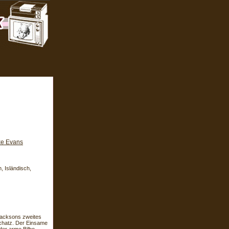
ke Evans
, Isländisch,
acksons zweites
chatz. Der Einsame