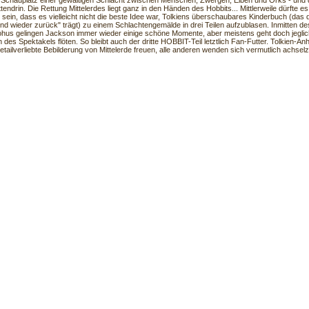
 Schauplatz einer gewaltigen Schlacht zwischen Menschen, Zwergen, Elben und Orks - und 
ttendrin. Die Rettung Mittelerdes liegt ganz in den Händen des Hobbits... Mittlerweile dürfte e
sein, dass es vielleicht nicht die beste Idee war, Tolkiens überschaubares Kinderbuch (das d
und wieder zurück" trägt) zu einem Schlachtengemälde in drei Teilen aufzublasen. Inmitten d
us gelingen Jackson immer wieder einige schöne Momente, aber meistens geht doch jegli
 des Spektakels flöten. So bleibt auch der dritte HOBBIT-Teil letztlich Fan-Futter. Tolkien-A
detailverliebte Bebilderung von Mittelerde freuen, alle anderen wenden sich vermutlich achse