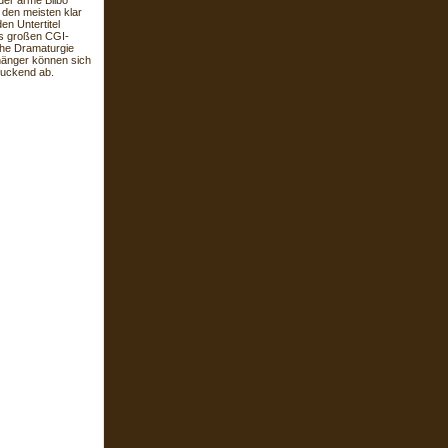
der arme Bilbo
s den meisten klar
en Untertitel
es großen CGI-
che Dramaturgie
nhänger können sich
lzuckend ab.