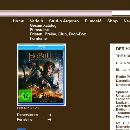
Home
Verleih
Studio Argento
Filmcafé
Shop
New
Gesamtkatalog
Filmsuche
Fristen, Preise, Club, Drop-Box
Fernleihe
DER H
THE HOB
USA, Neu
Blu-ray -
P
Regie:
Darstelle
Drehbuc
Sprache:
Untertite
Schwedisc
Laufzeit:
Altersfr
Film-Nr.: 30623
Bildform
Tonforma
Features
Mit THE 
Mittelerd