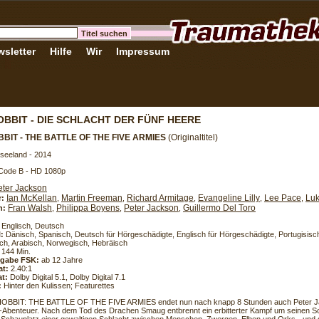
sletter
Hilfe
Wir
Impressum
OBBIT - DIE SCHLACHT DER FÜNF HEERE
BIT - THE BATTLE OF THE FIVE ARMIES
(Originaltitel)
seeland - 2014
 Code B - HD 1080p
eter Jackson
Ian McKellan
Martin Freeman
Richard Armitage
Evangeline Lilly
Lee Pace
Lu
r:
,
,
,
,
,
Fran Walsh
Philippa Boyens
Peter Jackson
Guillermo Del Toro
h:
,
,
,
Englisch, Deutsch
l:
Dänisch, Spanisch, Deutsch für Hörgeschädigte, Englisch für Hörgeschädigte, Portugisisch
h, Arabisch, Norwegisch, Hebräisch
144 Min.
eigabe FSK:
ab 12 Jahre
at:
2.40:1
t:
Dolby Digital 5.1, Dolby Digital 7.1
:
Hinter den Kulissen; Featurettes
HOBBIT: THE BATTLE OF THE FIVE ARMIES endet nun nach knapp 8 Stunden auch Peter J
e-Abenteuer. Nach dem Tod des Drachen Smaug entbrennt ein erbitterter Kampf um seinen S