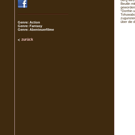
Berg wird
Beutlin mi
geworden 
"Dorthin 
Tohuwaboh
zugunsten
über die 
Genre: Action
Genre: Fantasy
Genre: Abenteuerfilme
zurück