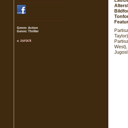
Laufze
Alters
Bildfo
Tonfo
Featur
Genre: Action
Partis
Genre: Thriller
Taylor
zurück
Partis
West),
Jugosl