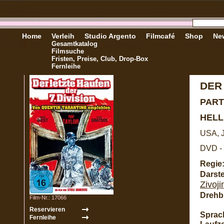
Home
Verleih
Studio Argento
Filmcafé
Shop
New
Gesamtkatalog
Filmsuche
Fristen, Preise, Club, Drop-Box
Fernleihe
DER 
PART
HELL
USA, J
DVD - 
Regie
Darste
Zivoji
Drehb
Film-Nr.: 17066
Sprac