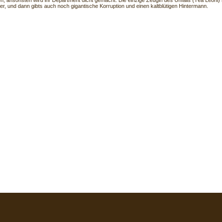
n, ansonsten wird ihr Department dicht gemacht. Die einzige Zeugin des Unfalls (Téa Leoni)
ter, und dann gibts auch noch gigantische Korruption und einen kaltblütigen Hintermann.