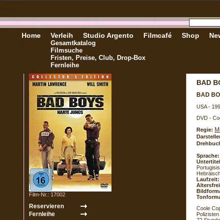
Home
Verleih
Studio Argento
Filmcafé
Shop
New
Gesamtkatalog
Filmsuche
Fristen, Preise, Club, Drop-Box
Fernleihe
BAD B
BAD B
USA - 19
DVD - Co
M
Regie:
Darstelle
Drehbuc
Sprache:
Untertite
Portugisi
Hebräisc
Laufzeit:
Altersfr
Bildform
Film-Nr.: 17002
Tonforma
Coole Cops
Poliziste