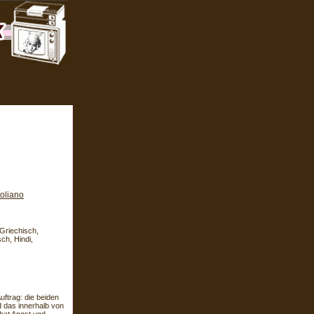
oliano
 Griechisch,
ch, Hindi,
uftrag: die beiden
d das innerhalb von