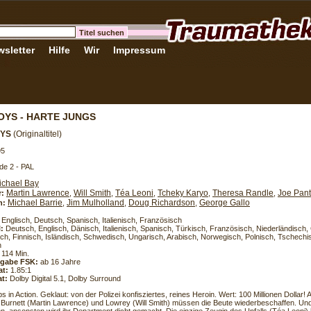
sletter
Hilfe
Wir
Impressum
OYS - HARTE JUNGS
OYS
(Originaltitel)
95
de 2 - PAL
ichael Bay
Martin Lawrence
Will Smith
Téa Leoni
Tcheky Karyo
Theresa Randle
Joe Pant
r:
,
,
,
,
,
Michael Barrie
Jim Mulholland
Doug Richardson
George Gallo
h:
,
,
,
Englisch, Deutsch, Spanisch, Italienisch, Französisch
l:
Deutsch, Englisch, Dänisch, Italienisch, Spanisch, Türkisch, Französisch, Niederländisch,
sch, Finnisch, Isländisch, Schwedisch, Ungarisch, Arabisch, Norwegisch, Polnisch, Tschechis
h
114 Min.
eigabe FSK:
ab 16 Jahre
at:
1.85:1
t:
Dolby Digital 5.1, Dolby Surround
 in Action. Geklaut: von der Polizei konfisziertes, reines Heroin. Wert: 100 Millionen Dollar! A
n Burnett (Martin Lawrence) und Lowrey (Will Smith) müssen die Beute wiederbeschaffen. Un