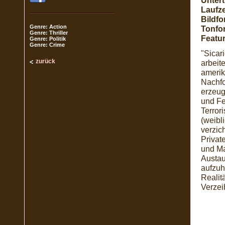
Unterti
Laufze
Bildfo
Genre: Action
Tonfo
Genre: Thriller
Featur
Genre: Politik
Genre: Crime
"Sicari
zurück
arbeit
amerik
Nachfo
erzeug
und Fe
Terror
(weibl
verzich
Privat
und Ma
Austau
aufzuh
Realit
Verzei