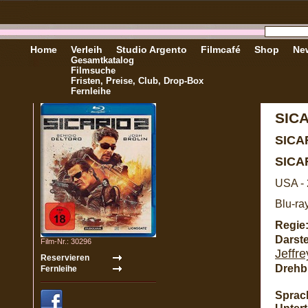
Home
Verleih
Studio Argento
Filmcafé
Shop
New
Gesamtkatalog
Filmsuche
Fristen, Preise, Club, Drop-Box
Fernleihe
SICA
SICA
SICA
USA -
Blu-ra
Regie
Darste
Film-Nr.: 30296
Jeffr
Drehb
Sprac