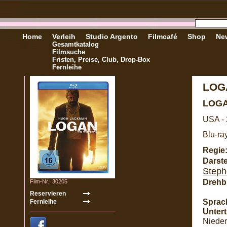
Home
Verleih
Studio Argento
Filmcafé
Shop
New
Gesamtkatalog
Filmsuche
Fristen, Preise, Club, Drop-Box
Fernleihe
LOG
LOG
USA -
Blu-ra
Regie
Darste
Steph
Drehb
Film-Nr.: 30205
Sprac
Unterti
Nieder