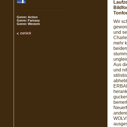
Laufze
Bildfo
Tonfo
Genre: Action
Genre: Fantasy
Wir sc
Genre: Western
geword
und sei
zurück
Charles
mehr k
beiden
stumme
unglei
Aus di
und ni
stilis
abhebt
ERBAR
herank
gucken
bemerk
Neuerf
andere
WOLVER
ausges