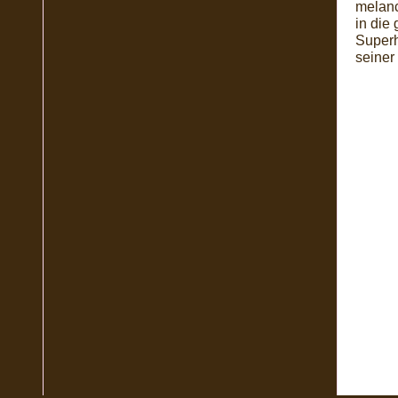
melanc
in die
Superh
seiner