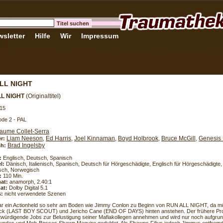
sletter
Hilfe
Wir
Impressum
LL NIGHT
LL NIGHT
(Originaltitel)
15
de 2 - PAL
aume Collet-Serra
Liam Neeson
Ed Harris
Joel Kinnaman
Boyd Holbrook
Bruce McGill
Genesis
er:
,
,
,
,
,
Brad Ingelsby
h:
:
Englisch, Deutsch, Spanisch
l:
Dänisch, Italienisch, Spanisch, Deutsch für Hörgeschädigte, Englisch für Hörgeschädigte,
sch, Norwegisch
:
110 Min.
at:
anamorph, 2.40:1
at:
Dolby Digital 5.1
s:
nicht verwendete Szenen
ar ein Actionheld so sehr am Boden wie Jimmy Conlon zu Beginn von RUN ALL NIGHT, da m
ck (LAST BOY SCOUT) und Jericho Cane (END OF DAYS) hinten anstehen. Der frühere Profiki
würdigende Jobs zur Belustigung seiner Mafiakollegen annehmen und wird nur noch aufgrun