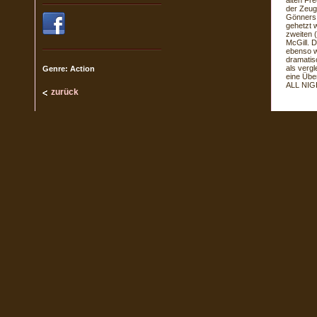
alten Fr
der Zeug
Gönners 
gehetzt 
zweiten 
McGill. 
ebenso wi
dramatis
als verg
Genre: Action
eine Übe
ALL NIGH
zurück