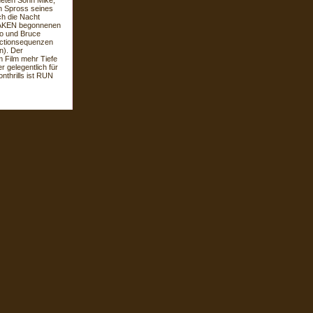
deten Sohn Mike,
n Spross seines
ch die Nacht
t TAKEN begonnenen
io und Bruce
Actionsequenzen
n). Der
m Film mehr Tiefe
 gelegentlich für
nthrills ist RUN