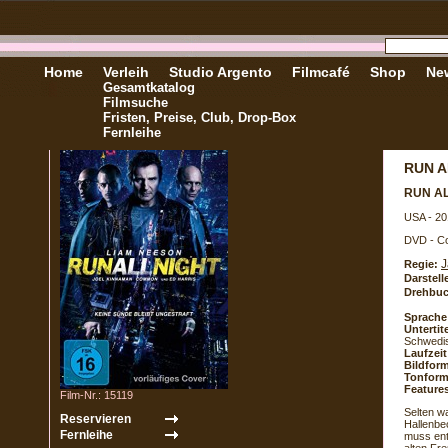
Home
Verleih
Studio Argento
Filmcafé
Shop
New
Gesamtkatalog
Filmsuche
Fristen, Preise, Club, Drop-Box
Fernleihe
RUN A
RUN A
USA - 20
DVD - Co
J
Regie:
Darstell
Drehbuc
Sprache
Untertite
Schwedi
Laufzeit
Bildform
Tonform
Feature
Film-Nr.: 15119
Selten w
Hallenbe
muss ent