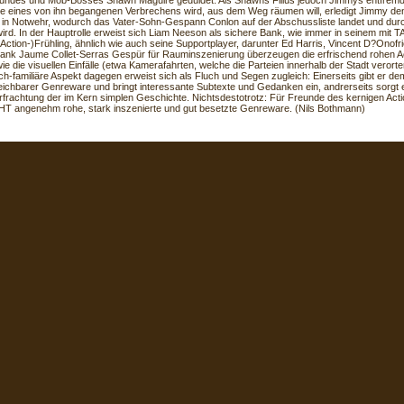
eundes und Mob-Bosses Shawn Maguire geduldet. Als Shawns Filius jedoch Jimmys entfrem
e eines von ihn begangenen Verbrechens wird, aus dem Weg räumen will, erledigt Jimmy de
in Notwehr, wodurch das Vater-Sohn-Gespann Conlon auf der Abschussliste landet und dur
wird. In der Hauptrolle erweist sich Liam Neeson als sichere Bank, wie immer in seinem mi
(Action-)Frühling, ähnlich wie auch seine Supportplayer, darunter Ed Harris, Vincent D?Onofr
Dank Jaume Collet-Serras Gespür für Rauminszenierung überzeugen die erfrischend rohen 
e die visuellen Einfälle (etwa Kamerafahrten, welche die Parteien innerhalb der Stadt verorte
ch-familiäre Aspekt dagegen erweist sich als Fluch und Segen zugleich: Einerseits gibt er de
leichbarer Genreware und bringt interessante Subtexte und Gedanken ein, andrerseits sorgt er
rfrachtung der im Kern simplen Geschichte. Nichtsdestotrotz: Für Freunde des kernigen Actio
T angenehm rohe, stark inszenierte und gut besetzte Genreware. (Nils Bothmann)