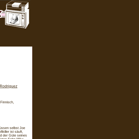
 Rodriguez
 Finnisch,
üssen selbst Joe
ller ist säuft,
d der Güte seines