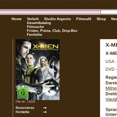
Home
Verleih
Studio Argento
Filmcafé
Shop
New
Gesamtkatalog
Filmsuche
Fristen, Preise, Club, Drop-Box
Fernleihe
X-M
X-ME
USA -
DVD -
Regie
Darste
Milne
Dreh
Vaug
Film-Nr.: 13336
Sprac
Untert