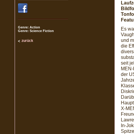
Laufze
Bildf
Tonfo
Featu
Genre: Action
Es wa
Genre: Science Fiction
Vaugh
und mi
zurück
die Ef
divers
substa
seit 
MEN-K
der U
Jahrz
Klass
Diskri
Darüb
Hauptf
X-MEN
Freund
Lawren
In-Jo
Spitz