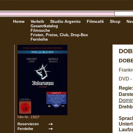
Home
Verleih
Studio Argento
Filmcafé
Shop
New
Gesamtkatalog
Filmsuche
Fristen, Preise, Club, Drop-Box
Fernleihe
DOB
DOB
Frankr
DVD - 
Regie
Darste
Domin
Drehb
Film-Nr.: 13027
Sprac
Unterti
Laufze