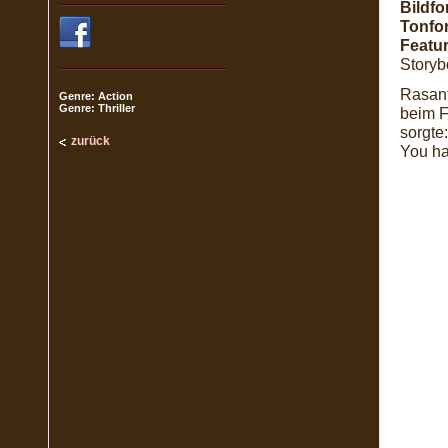
Bildfo
Tonfo
Featur
Storyb
Rasant
Genre: Action
Genre: Thriller
beim F
sorgte
zurück
You ha